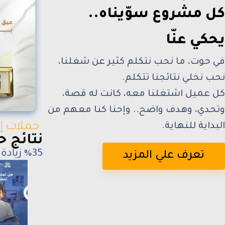
كل مشروع سوّيناه..
يحكي عنّا
في حوت، ما نحب نتكلم كثير عن شغلنا،
نحب نخلي نتائجنا تتكلم.
كل عميل اشتغلنا معه، كانت له قصة،
وتحدي، وهدف واضح.. وإحنا كنا معهم من
حملات إع
البداية للنهاية.
نتائج ح
%35 زيادة في المبيعات خلال أول أسبوعين
تعرف علي المزيد