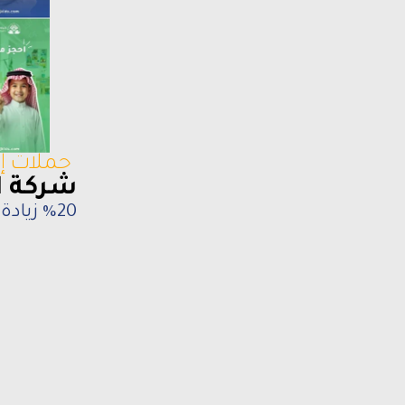
حملات إع
شركة ال
%20 زيادة في المبيعات خلال أول أسبوعين