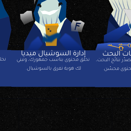
إدارة السوشيال ميديا
ت البحث
نخل
نخلق محتوى يناسب جمهورك، ونبني
ّر نتائج البحث،
لك هوية تفرق بالسوشيال.
توى محسّن.