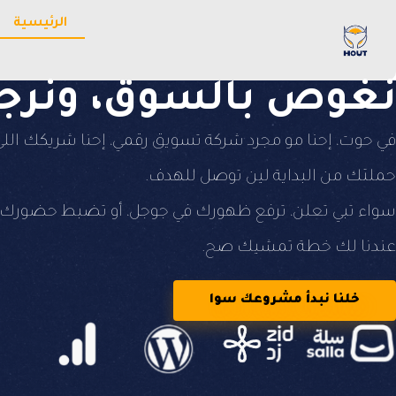
الرئيسية
نغوص بالسوق، ونرجع
في حوت، إحنا مو مجرد شركة تسويق رقمي، إحنا شريكك اللي
حملتك من البداية لين توصل للهدف.
سواء تبي تعلن، ترفع ظهورك في جوجل، أو تضبط حضورك ب
عندنا لك خطة تمشيك صح.
خلنا نبدأ مشروعك سوا