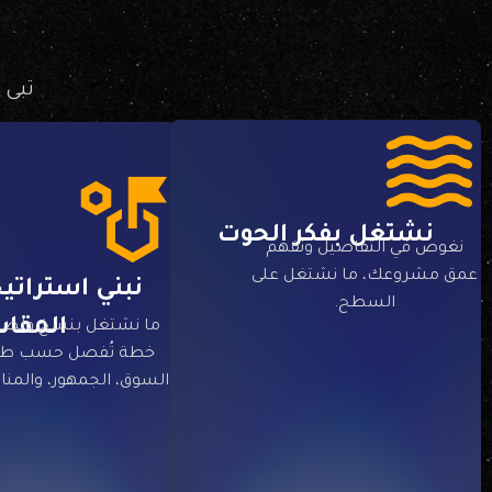
تبى 
نشتغل بفكر الحوت
نغوص في التفاصيل ونفهم
عمق مشروعك، ما نشتغل على
نبني استراتي
السطح.
المقا
ما نشتغل بنسخ ولصق
خطة تُفصل حسب طب
السوق، الجمهور، والمن