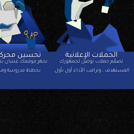
تحسين محركا
الحملات الإعلانية
نجهز موقعك عشان يتصد
نصمّم حملات توصل لجمهورك
بخطط مدروسة ومح
المستهدف ، ونراقب الأداء أول بأول.