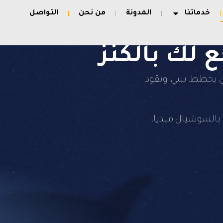
خدماتنا
المدونة
من نحن
التواصل
 لك بالكنز
 يخطط، يبني، ويقود
السوشيال ميديا،