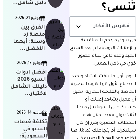
دليل شامل...
تُنسى؟
يوليو 21, 2026
فهرس الأفكار
الفرق بين
منصة زد
في سوق مزدحم بالمنافسة
وسلة: أيهما
والإعلانات اليومية، لم يعد المنتج
الأفضل...
الجيد وحده كافي لبناء حضور
يوليو 19, 2026
قوي في ذهن العميل.
افضل ادوات
اليوم، أول ما يلفت الانتباه ويحدد
السيو 2026:
الانطباع الأول هو الهوية البصرية
دليلك الشامل
الخاصة بالعلامة التجارية. تخيل
لاختيار...
أن عميل يشاهد إعلانك أو
حسابك على السوشيال ميديا
يوليو 14, 2026
لثلاث ثوانٍ فقط، خلال هذه
تكلفة خدمات
اللحظات القصيرة يقرر إن كان
السيو في
سيتذكرك أم يتجاهلك تمامًا. هنا
السعودية:
تظهر قوة الهوية البصرية في