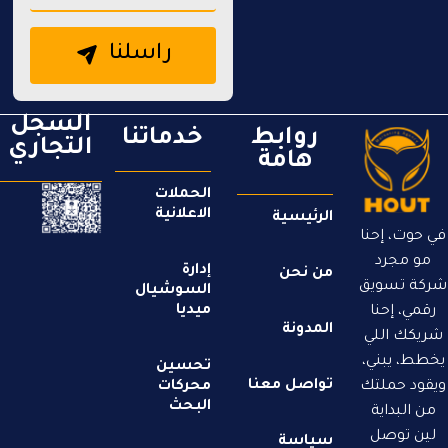
راسلنا
السجل
روابط
خدماتنا
التجاري
هامة
الحملات
الاعلانية
الرئيسية
في حوت، إحنا
مو مجرد
إدارة
من نحن
شركة تسويق
السوشيال
ميديا​
رقمي، إحنا
المدونة
شريكك اللي
يخطط، يبني،
تحسين
تواصل معنا
ويقود حملتك
محركات
البحث
من البداية
لين توصل
سياسة