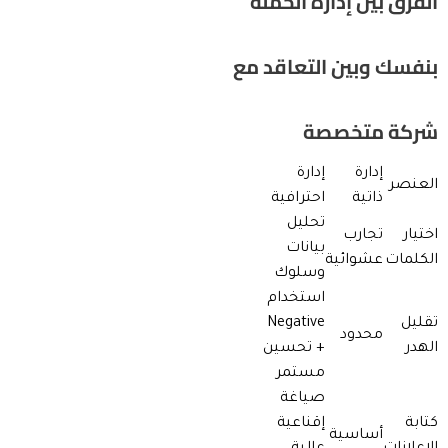
الفرق بين إدارة الحملة
بنفسك وبين التعاقد مع
شركة متخصصة
إدارة
إدارة
العنصر
ذاتية
احترافية
تحليل
اختيار
تجارب
بيانات
الكلمات
عشوائية
وسلوك
استخدام
تقليل
Negative
محدود
الهدر
+ تحسين
مستمر
صياغة
كتابة
إقناعية
أساسية