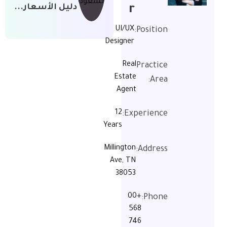
دليل الأسعار...
r
UI/UX
Position:
Designer
Real
Practice
Estate
Area:
Agent
12
Experience:
Years
Millington
Address:
Ave, TN
38053
+00
Phone:
568
746