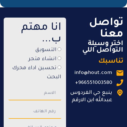
تواصل
انا مهتم
معنا
ب...
اختر وسيلة
التواصل اللي
التسويق
انشاء متجر
تناسبك
تحسين اداء محرك
info@hout.com
البحث
966551003580+
ينبع حي الفردوس
عبدالله ابن الارقم