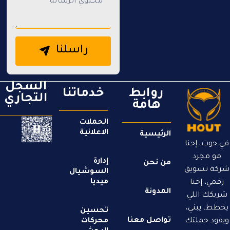
راسلنا
السجل
روابط
خدماتنا
التجاري
هامة
الحملات
الاعلانية
الرئيسية
في حوت، إحنا
مو مجرد
إدارة
من نحن
شركة تسويق
السوشيال
ميديا​
رقمي، إحنا
المدونة
شريكك اللي
يخطط، يبني،
تحسين
تواصل معنا
ويقود حملتك
محركات