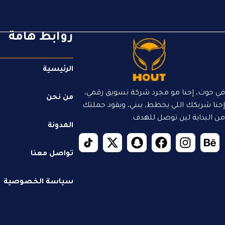
روابط هامة
الرئيسية
في حوت، إحنا مو مجرد شركة تسويق رقمي،
من نحن
إحنا شريكك اللي يخطط، يبني، ويقود حملتك
من البداية لين توصل للهدف.
المدونة
تواصل معنا
سياسة الخصوصية